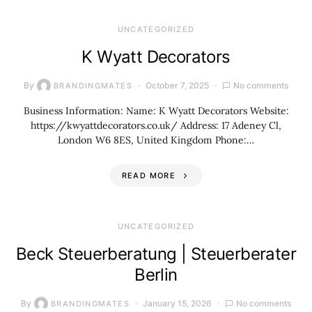
UNCATEGORIZED
K Wyatt Decorators
By
October 7, 2025
No comments
BRANDINGMATES
Business Information: Name: K Wyatt Decorators Website:
https://kwyattdecorators.co.uk/ Address: 17 Adeney Cl,
London W6 8ES, United Kingdom Phone:…
READ MORE
UNCATEGORIZED
Beck Steuerberatung | Steuerberater
Berlin
By
January 15, 2026
No comments
BRANDINGMATES