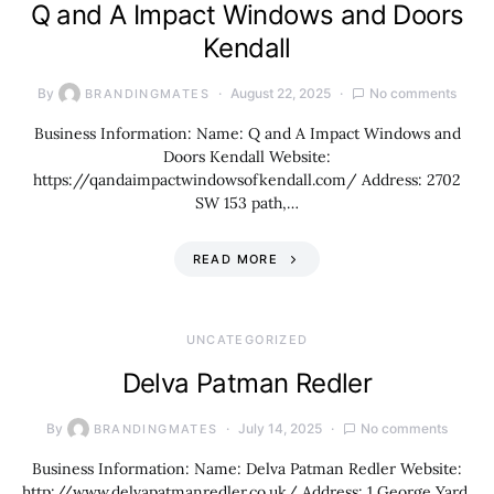
Q and A Impact Windows and Doors
Kendall
By
August 22, 2025
No comments
BRANDINGMATES
Business Information: Name: Q and A Impact Windows and
Doors Kendall Website:
https://qandaimpactwindowsofkendall.com/ Address: 2702
SW 153 path,…
READ MORE
UNCATEGORIZED
Delva Patman Redler
By
July 14, 2025
No comments
BRANDINGMATES
Business Information: Name: Delva Patman Redler Website:
http://www.delvapatmanredler.co.uk/ Address: 1 George Yard,