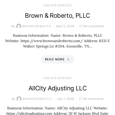
UNCATEGORIZED
Brown & Roberto, PLLC
By
April 2, 2026
No comments
BRANDINGMATES
Business Information: Name: Brown & Roberto, PLLC
Website: https://www.brownandroberto.com/ Address: 8331 E
Walker Springs Ln #204, Knoxville, TN…
READ MORE
UNCATEGORIZED
AllCity Adjusting LLC
By
July 1, 2026
No comments
BRANDINGMATES
Business Information: Name: AllCity Adjusting LLC Website:
https://allcityadjusting.com Address: 111 W Jackson Blvd Suite