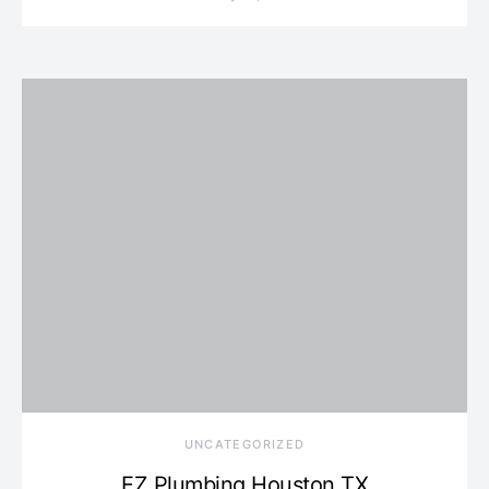
UNCATEGORIZED
EZ Plumbing Houston TX