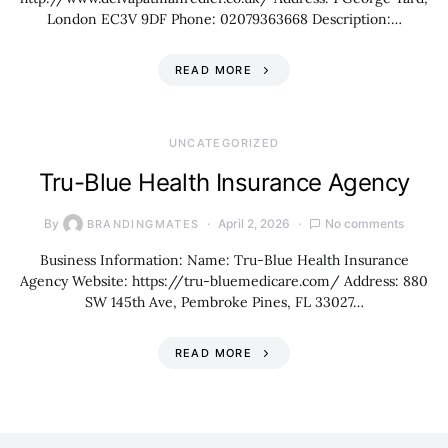
London EC3V 9DF Phone: 02079363668 Description:…
READ MORE
UNCATEGORIZED
Tru-Blue Health Insurance Agency
By
April 2, 2026
No comments
BRANDINGMATES
Business Information: Name: Tru-Blue Health Insurance
Agency Website: https://tru-bluemedicare.com/ Address: 880
SW 145th Ave, Pembroke Pines, FL 33027…
READ MORE