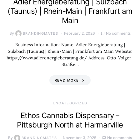
Adler Energieberatung | Sulzbach
(Taunus) | Rhein-Main | Frankfurt am
Main
By
February 2, 2026
No comments
BRANDINGMATES
Business Information: Name: Adler Energieberatung |
Sulzbach (Taunus) | Rhein-Main | Frankfurt am Main Website:
https://www.adlerenergieberatung.de/ Address: Otto-Volger-
Straße…
READ MORE
UNCATEGORIZED
Ethos Cannabis Dispensary –
Pittsburgh North at Harmarville
By
November 3, 2025
No comments
BRANDINGMATES