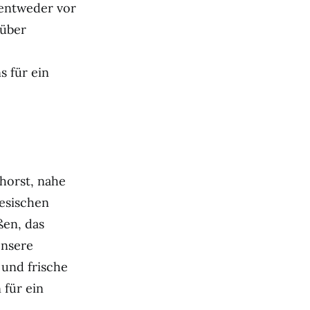
 entweder vor
 über
 für ein
horst, nahe
mesischen
ßen, das
Unsere
 und frische
 für ein