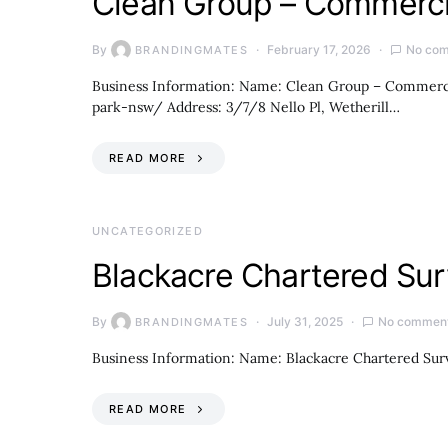
Clean Group – Commerci
By
February 17, 2026
No co
BRANDINGMATES
Business Information: Name: Clean Group – Commerci
park-nsw/ Address: 3/7/8 Nello Pl, Wetherill…
READ MORE
UNCATEGORIZED
Blackacre Chartered Sur
By
July 31, 2025
No commen
BRANDINGMATES
Business Information: Name: Blackacre Chartered Surv
READ MORE