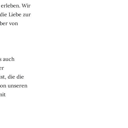
 erleben. Wir
die Liebe zur
aber von
s auch
er
t, die die
von unseren
mit