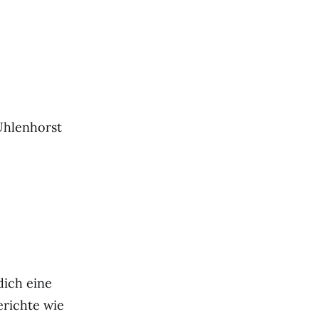
 Uhlenhorst
dich eine
erichte wie