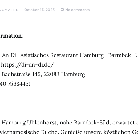
October 15, 2025
No comments
NGMATES
ormation:
 An Di | Asiatisches Restaurant Hamburg | Barmbek |
https://di-an-di.de/
Bachstraße 145, 22083 Hamburg
40 75684451
in Hamburg Uhlenhorst, nahe Barmbek-Süd, erwartet 
 vietnamesische Küche. Genieße unsere köstlichen G