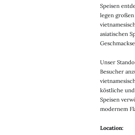
Speisen entde
legen großen 
vietnamesisch
asiatischen S
Geschmackserl
Unser Standor
Besucher anz
vietnamesisch
köstliche und
Speisen verwö
modernem Flai
Location: